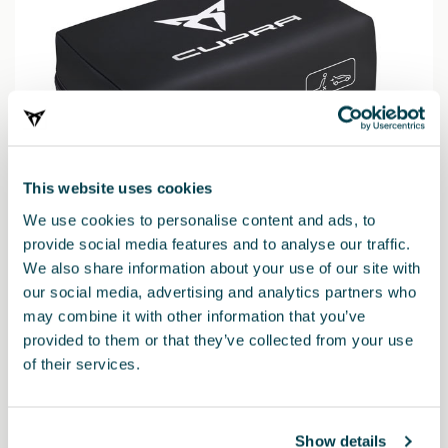
This website uses cookies
We use cookies to personalise content and ads, to
provide social media features and to analyse our traffic.
We also share information about your use of our site with
6H3093990AC
our social media, advertising and analytics partners who
Bezpečnostní sada CUPRA (1 malý výstražný trojúhelník
may combine it with other information that you’ve
+ vesta + velká lékárnička)
provided to them or that they’ve collected from your use
of their services.
896.00 Kč
Show details