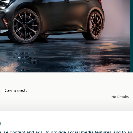
.
|
Cena sest.
No Results
s
ise content and ads, to provide social media features and to anal