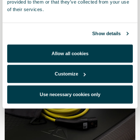
provided to them or that they’ve collected from your use
230 V 1 AC, max. 1,8 kW, Finsko, Francie
of their services.
4782.00 Kč
Show details
Allow all cookies
Customize
Use necessary cookies only