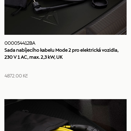
000054412BA
Sada nabíjecího kabelu Mode 2 pro elektrická vozidla,
230 V 1 AC, max. 2,3 kW, UK
4872.00 Kč