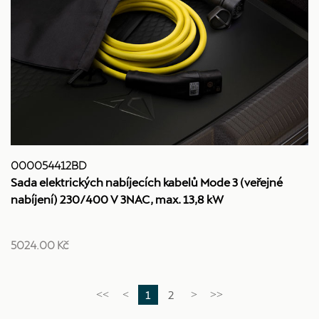
000054412BD
Sada elektrických nabíjecích kabelů Mode 3 (veřejné
nabíjení) 230/400 V 3NAC, max. 13,8 kW
5024.00 Kč
1
2
<<
<
>
>>