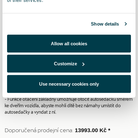
i-SENSE po ukončení výroby nahrazuje základnu i-SENSE.
- 0–83 cm (≈ 15 měsíců | 13 kg)
- Schváleno podle R129 (i-SIZE)
- Modulární komfort: kompatibilní s dětskou autosedačkou nebo
Show details
dětskou autosedačkou typu vajíčko i-SIZE, SAFE-PRO, SAFE
CORE a DUAL FIX 5Z.
- Nastavitelný úhel: Pro bezpečnější a pohodlnější polohování
Allow all cookies
dítěte na sklopených sedadlech ve vozidle.
- Otočná základna: Autosedačku na základně lze otočit o 90° pro
snadné umístění dítěte a použití proti směru jízdy.
Customize
- Základnu Flex Base Vario 5Z lze nastavit do čtyř různých poloh,
aby se dítě mohlo vždy pohodlně a bezpečně pohybovat.
- Nastavitelná, chytrá opěrka nohou
Use necessary cookies only
- Nastavitelný řemínek na upevnění nohou
- Systém Pivot Link výrazně snižuje riziko poranění hlavy a krku
- Funkce otáčení základny umožňuje otočit autosedačku směrem
ke dveřím vozidla, abyste mohli dítě bez námahy umístit do
autosedačky a vyndat z ní.
Doporučená prodejní cena:
13993.00 Kč *