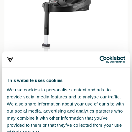
This website uses cookies
We use cookies to personalise content and ads, to
provide social media features and to analyse our traffic.
We also share information about your use of our site with
our social media, advertising and analytics partners who
Produkt
may combine it with other information that you’ve
provided to them or that they’ve collected from your use
Základna Flex Base Vario 5Z kompatibilní jako náhrada základny
of their services.