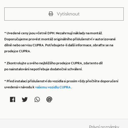
Vytisknout
* Uvedené ceny jsou včetně DPH. Nezahrnují náklady na montáž.
Doporučujeme provést montáž originálního příslušenství v autorizované
dílně nebo servisu CUPRA. Potřebujete-li další informace, obraťte se na
prodejce CUPRA.
* Zkontrolujte u svého nejbližšího prodejce CUPRA, zda tento díl
po nainstalování nepotřebuje dodatečné schválení.
* Před instalací příslušenství do vozidla si prosím vždy přečtěte doporučení
uvedená v návodu k
vašemu vozidlu CUPRA
.
Právní poznámky