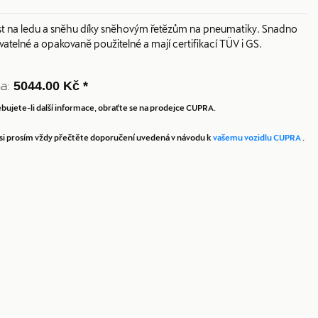
ost na ledu a sněhu díky sněhovým řetězům na pneumatiky. Snadno
yvatelné a opakovaně použitelné a mají certifikací TÜV i GS.
a:
5044.00 Kč *
bujete-li další informace, obraťte se na prodejce CUPRA.
la si prosím vždy přečtěte doporučení uvedená v návodu k
vašemu vozidlu CUPRA
.