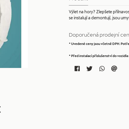
Výlet na hory? Zlepšete přilnav
se instalují a demontují, jsou um
Doporučená prodejní cen
* Uvedené ceny jsou včetně DPH. Potře
* Před instalací příslušenství do vozid
t