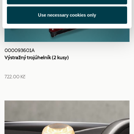
Use necessary cookies only
000093601A
Výstražný trojúhelník (2 kusy)
722.00 Kč