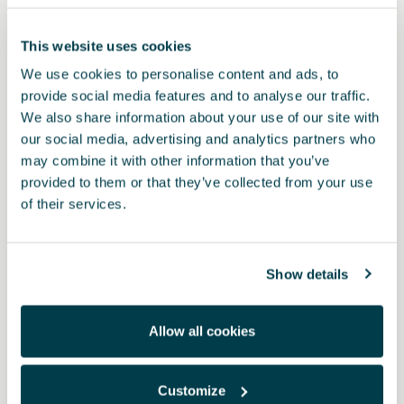
* Uvedené ceny jsou včetně DPH. Potřebujete-li další informace, obraťte se na
This website uses cookies
prodejce CUPRA.
We use cookies to personalise content and ads, to
* Před instalací příslušenství do vozidla si prosím vždy přečtěte doporučení
provide social media features and to analyse our traffic.
uvedená v návodu k
vašemu vozidlu CUPRA
.
We also share information about your use of our site with
our social media, advertising and analytics partners who
may combine it with other information that you’ve
provided to them or that they’ve collected from your use
Také by vás mohlo zajímat
of their services.
Show details
Allow all cookies
Customize