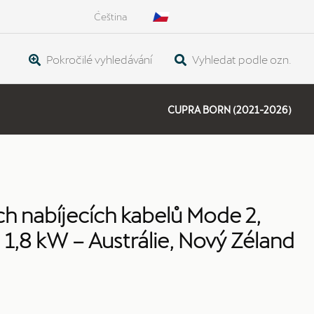
Čeština
Pokročilé vyhledávání
Vyhledat podle ozn.
CUPRA BORN (2021-2026)
ch nabíjecích kabelů Mode 2,
 1,8 kW – Austrálie, Nový Zéland