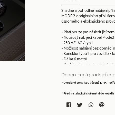
Snadné a pohodlné nabíjení přímo
MODE 2 z originálního příslušen
úsporného a ekologického provoz
- Platí pouze pro následující zem
- Nouzový nabíjecí kabel Mode2 (i
- 230 V/1 AC / typ I
- Možnost nabíjení bez domácí na
- Konektor typu 2 pro vozidlo / 
- Délka 6 metrů
- Dodávaná sada obsahuje úložno
Doporučená prodejní cen
* Uvedené ceny jsou včetně DPH. Potře
* Před instalací příslušenství do vozid