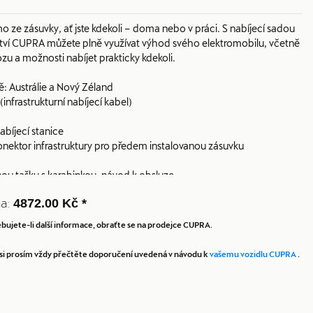
 ze zásuvky, ať jste kdekoli – doma nebo v práci. S nabíjecí sadou
ství CUPRA můžete plně využívat výhod svého elektromobilu, včetně
u a možnosti nabíjet prakticky kdekoli.
ě: Austrálie a Nový Zéland
nfrastrukturní nabíjecí kabel)
bíjecí stanice
konektor infrastruktury pro předem instalovanou zásuvku
u tašku s karabinkou, návod k obsluze
a:
4872.00 Kč *
bujete-li další informace, obraťte se na prodejce CUPRA.
la si prosím vždy přečtěte doporučení uvedená v návodu k
vašemu vozidlu CUPRA
.