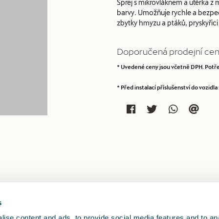
Sprej s mikrovláknem a utěrka z m
barvy. Umožňuje rychle a bezpeč
zbytky hmyzu a ptáků, pryskyřici 
Doporučená prodejní cen
* Uvedené ceny jsou včetně DPH. Potře
* Před instalací příslušenství do vozid
s
ise content and ads, to provide social media features and to anal