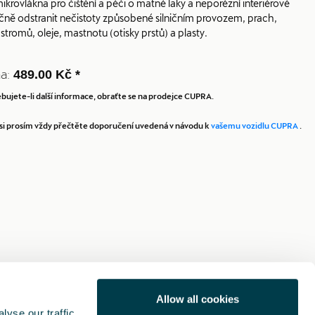
ikrovlákna pro čištění a péči o matné laky a neporézní interiérové
ně odstranit nečistoty způsobené silničním provozem, prach,
stromů, oleje, mastnotu (otisky prstů) a plasty.
a:
489.00 Kč *
bujete-li další informace, obraťte se na prodejce CUPRA.
la si prosím vždy přečtěte doporučení uvedená v návodu k
vašemu vozidlu CUPRA
.
Allow all cookies
yse our traffic.