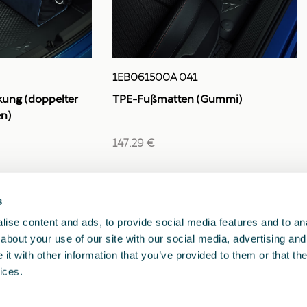
1EB061500A 041
kung (doppelter
TPE-Fußmatten (Gummi)
n)
147.29 €
s
1
2
<<
<
>
>>
ise content and ads, to provide social media features and to anal
about your use of our site with our social media, advertising and
t with other information that you’ve provided to them or that the
ices.