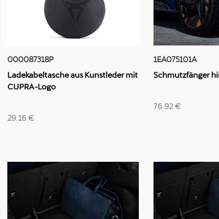
1EA075101A
000087318P
Schmutzfänger hi
Ladekabeltasche aus Kunstleder mit
CUPRA-Logo
76.92 €
29.16 €