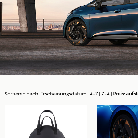
Sortieren nach:
Erscheinungsdatum
|
A-Z
|
Z-A
|
Preis: aufs