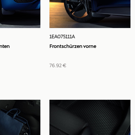
1EA075111A
nten
Frontschürzen vorne
76.92 €