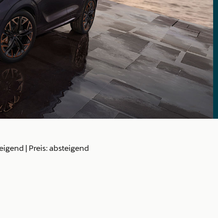
teigend
|
Preis: absteigend