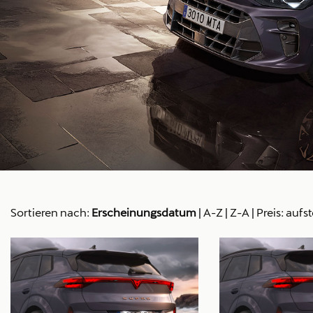
Sortieren nach:
Erscheinungsdatum
|
A-Z
|
Z-A
|
Preis: aufs