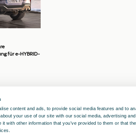
re
ng für e-HYBRID-
)
s
1
<<
<
>
>>
ise content and ads, to provide social media features and to anal
about your use of our site with our social media, advertising and
t with other information that you’ve provided to them or that the
ices.