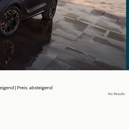
teigend
|
Preis: absteigend
No Results