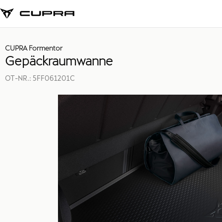
CUPRA Formentor
Gepäckraumwanne
OT-NR.:
5FF061201C