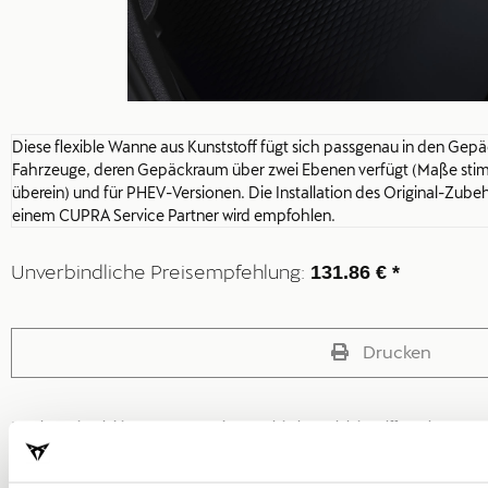
Diese flexible Wanne aus Kunststoff fügt sich passgenau in den Gepä
Fahrzeuge, deren Gepäckraum über zwei Ebenen verfügt (Maße stim
überein) und für PHEV-Versionen. Die Installation des Original-Zub
einem CUPRA Service Partner wird empfohlen.
Unverbindliche Preisempfehlung:
131.86 € *
Drucken
* Preisangaben inkl. MwSt. Montagekosten nicht im Preis inbegriffen. Die Montage
autorisierten CUPRA Werkstatt bzw. dem autorisierten CUPRA Service vorgen
erhalten Sie bei Ihrem CUPRA Händler.