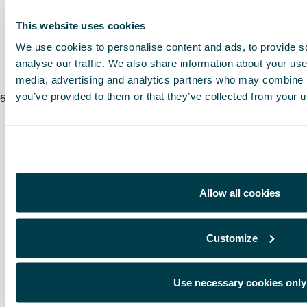
* Mit dem CUPRA Händler abklären, ob nach der Montage eine zusätzliche Zulassun
This website uses cookies
We use cookies to personalise content and ads, to provide s
* Bevor Sie ein Zubehör an Ihrem Fahrzeug anbringen, beachten Sie bitte imme
analyse our traffic. We also share information about your use 
media, advertising and analytics partners who may combine it
you’ve provided to them or that they’ve collected from your us
6
/
8
/
2026
Allow all cookies
Customize
Use necessary cookies only