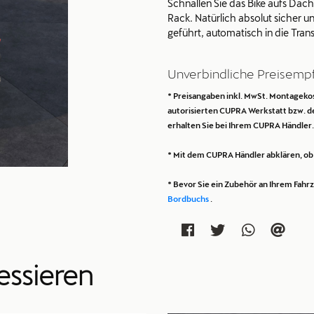
Schnallen Sie das Bike aufs Dac
Rack. Natürlich absolut sicher und
geführt, automatisch in die Tran
Unverbindliche Preisemp
* Preisangaben inkl. MwSt. Montagekost
autorisierten CUPRA Werkstatt bzw. 
erhalten Sie bei Ihrem CUPRA Händler.
* Mit dem CUPRA Händler abklären, ob n
* Bevor Sie ein Zubehör an Ihrem Fah
Bordbuchs
.
essieren