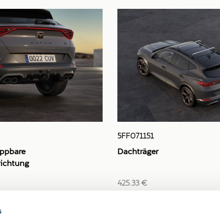
5FF071151
appbare
Dachträger
ichtung
425.33 €
s