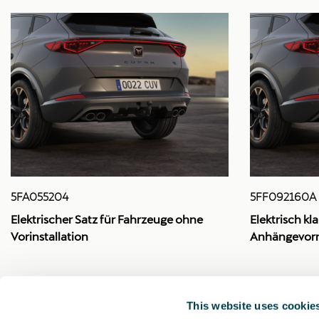
5FA055204
5FF092160A
Elektrischer Satz für Fahrzeuge ohne
Elektrisch kl
Vorinstallation
Anhängevorr
218.42 €
986.51 €
This website uses cookie