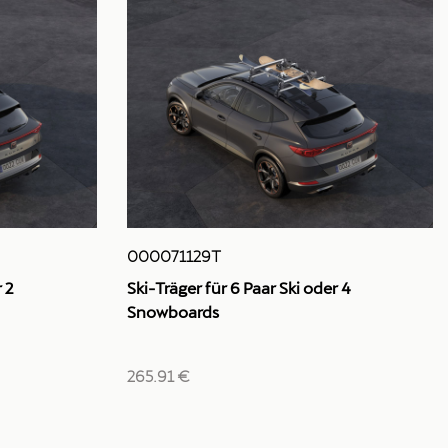
000071129T
r 2
Ski-Träger für 6 Paar Ski oder 4
Snowboards
265.91 €