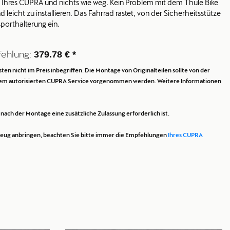
h Ihres CUPRA und nichts wie weg. Kein Problem mit dem Thule Bike
 leicht zu installieren. Das Fahrrad rastet, von der Sicherheitsstütze
sporthalterung ein.
fehlung:
379.78 € *
en nicht im Preis inbegriffen. Die Montage von Originalteilen sollte von der
dem autorisierten CUPRA Service vorgenommen werden. Weitere Informationen
ach der Montage eine zusätzliche Zulassung erforderlich ist.
rzeug anbringen, beachten Sie bitte immer die Empfehlungen
Ihres CUPRA