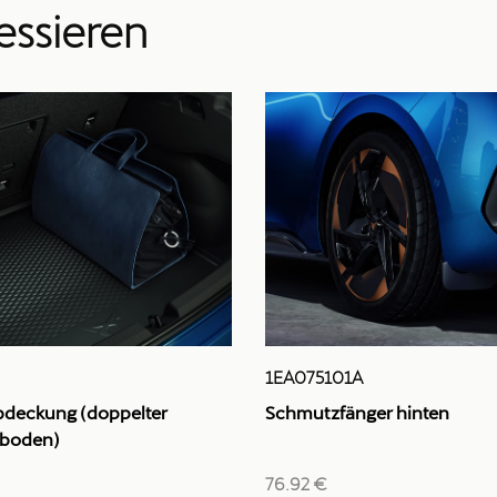
essieren
1EA075101A
bdeckung (doppelter
Schmutzfänger hinten
boden)
76.92 €