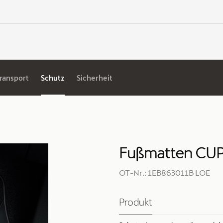
ransport
Schutz
Sicherheit
Fußmatten CUPR
OT-Nr.: 1EB863011B LOE
Produkt