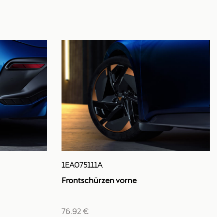
1EA075111A
Frontschürzen vorne
76.92 €