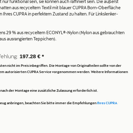
ur funktional sein, sie können auch raffiniert sein. Die äußerst
tten aus recyceltem Textil mit blauer CUPRA Born-Oberfläche
 Ihres CUPRA in perfektem Zustand zu halten. Für Linkslenker-
tens 29 % aus recyceltem ECONYL®-Nylon (Nylon aus gebrauchten
 aus ausrangierten Teppichen).
fehlung:
197.28 € *
en nicht im Preis inbegriffen. Die Montage von Originalteilen sollte von der
dem autorisierten CUPRA Service vorgenommen werden. Weitere Informationen
ach der Montage eine zusätzliche Zulassung erforderlich ist.
rzeug anbringen, beachten Sie bitte immer die Empfehlungen
Ihres CUPRA