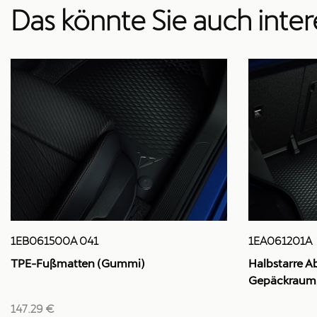
Das könnte Sie auch inter
1EB061500A 041
1EA061201A
TPE-Fußmatten (Gummi)
Halbstarre A
Gepäckraum
147.29 €