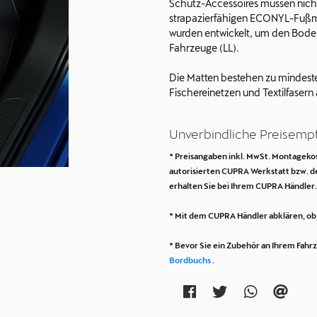
Schutz-Accessoires müssen nicht n
strapazierfähigen ECONYL-Fußma
wurden entwickelt, um den Boden
Fahrzeuge (LL).
Die Matten bestehen zu mindes
Fischereinetzen und Textilfasern
Unverbindliche Preisemp
* Preisangaben inkl. MwSt. Montagekost
autorisierten CUPRA Werkstatt bzw. 
erhalten Sie bei Ihrem CUPRA Händler.
* Mit dem CUPRA Händler abklären, ob n
* Bevor Sie ein Zubehör an Ihrem Fah
Bordbuchs
.