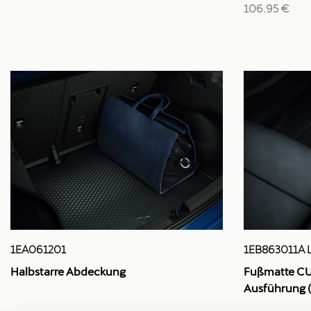
106.95 €
1EA061201
1EB863011A 
Halbstarre Abdeckung
Fußmatte CU
Ausführung 