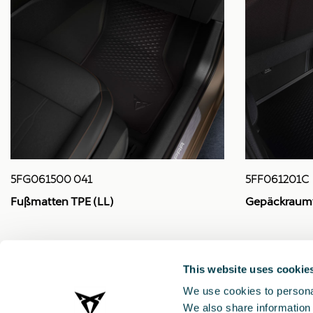
5FG061500 041
5FF061201C
Fußmatten TPE (LL)
Gepäckraum
138.48 €
131.86 €
This website uses cookie
We use cookies to personal
We also share information 