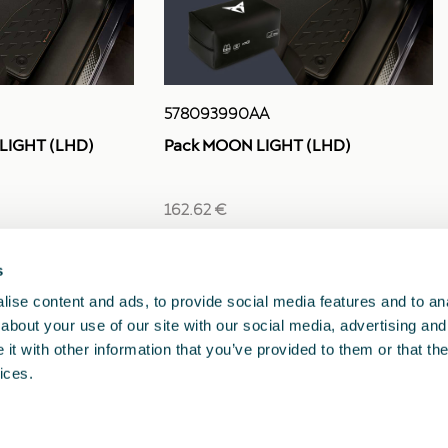
578093990AA
LIGHT (LHD)
Pack MOON LIGHT (LHD)
162.62 €
s
1
2
3
<<
<
>
>>
ise content and ads, to provide social media features and to anal
about your use of our site with our social media, advertising and
t with other information that you’ve provided to them or that the
ices.