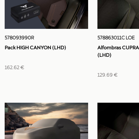
578093990R
578863011C LOE
Pack HIGH CANYON (LHD)
Alfombras CUPRA 
(LHD)
162.62 €
129.69 €