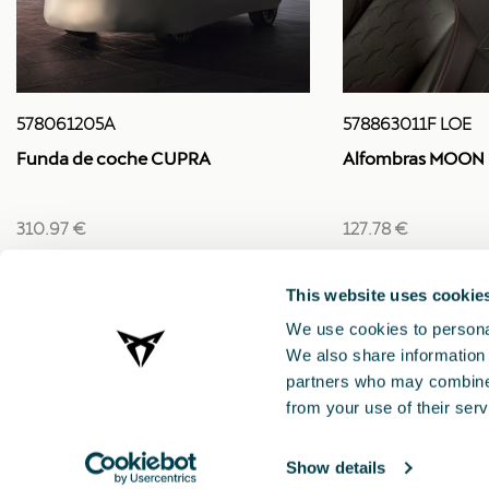
578061205A
578863011F LOE
Funda de coche CUPRA
Alfombras MOON 
310.97 €
127.78 €
This website uses cookie
We use cookies to personal
We also share information 
partners who may combine i
from your use of their serv
Show details
CUPRA 2021 ®