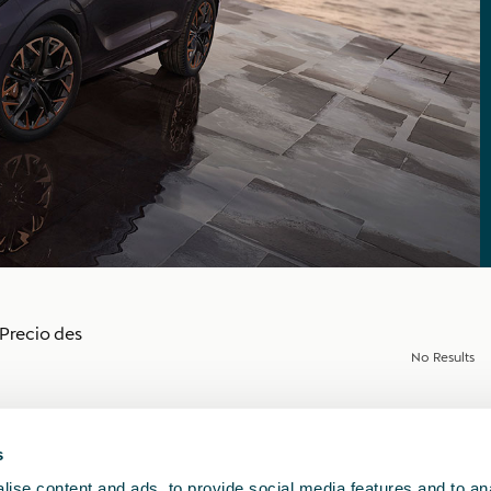
Precio des
No Results
s
ise content and ads, to provide social media features and to anal