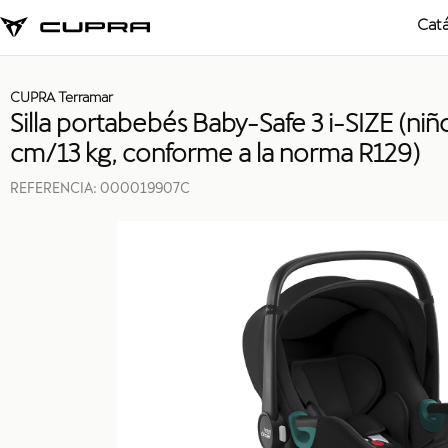
Cat
CUPRA Terramar
Silla portabebés Baby-Safe 3 i-SIZE (ni
cm/13 kg, conforme a la norma R129)
REFERENCIA:
000019907C