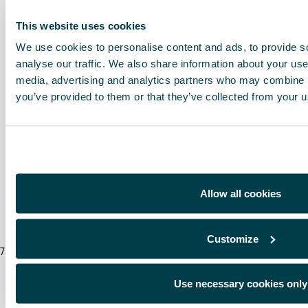
Ver lista de deseos
This website uses cookies
We use cookies to personalise content and ads, to provide s
Imprimir
analyse our traffic. We also share information about your use 
media, advertising and analytics partners who may combine it
you’ve provided to them or that they’ve collected from your us
* Los precios indicados incluyen IVA. No incluyen costes de montaje. Se recomiend
un taller o Servicio Autorizado CUPRA. Para más información contacte con su co
* Compruebe con su concesionario CUPRA más cercano si esta pieza requiere hom
instalación.
* Por favor, antes de instalar un accesorio en su vehículo, lea siempre las recome
Allow all cookies
CUPRA
.
Customize
7
/
8
/
2026
Use necessary cookies only