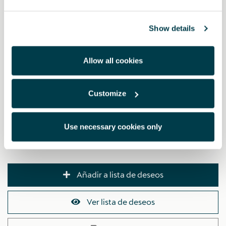
Autorizado CUPRA.
Esta funcionalidad se activa mediante los códigos de activación
que se indican en el manual de instrucciones.
Show details
Es necesario un cable USB
Funcionabilidad Apple Car Play sujeta a disponibilidad en
mercados
Allow all cookies
No compatible para vehículos con PR - NI7 o PR - NI1
Customize
NOTA: No compatible para vehiculos con opcional 9W0 (sin
preparación para uso teléfono movil)
Use necessary cookies only
PVP:
197.96 € *
Añadir a lista de deseos
Ver lista de deseos