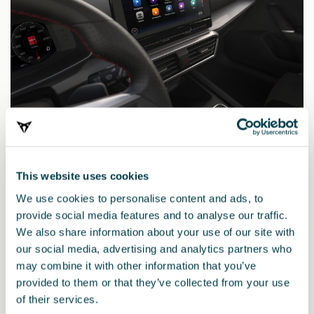
Producto
This website uses cookies
Solo compatible para radios MIB Gen. 3 (MIB3) – PR: 8AW/8AR –
We use cookies to personalise content and ads, to
Navi System & 9WC/9WV.
Conecta tu móvil a tu vehículo con el sistema Full Link y convierte
provide social media features and to analyse our traffic.
tu coche en tu mejor compañero de viaje. Accede a toda tu
We also share information about your use of our site with
música, agenda, mapas y apps que más utilices. Funciona tanto
our social media, advertising and analytics partners who
con Android como iOS gracias a las tecnologías MirrorLink™,
may combine it with other information that you’ve
Android Auto™ y Apple CarPlay™.
provided to them or that they’ve collected from your use
of their services.
Para activar el sistema Full Link, contacta con el Servicio