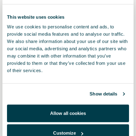
This website uses cookies
We use cookies to personalise content and ads, to
provide social media features and to analyse our traffic.
We also share information about your use of our site with
our social media, advertising and analytics partners who
may combine it with other information that you’ve
provided to them or that they’ve collected from your use
of their services.
Producto
Viaja con tranquilidad gracias al kit de emergencia que incluye
Show details
una linterna, un chaleco reflectante y un botiquín. Fácilmente
transportable en una bolsa de polipiel duradera.
Allow all cookies
PVP:
34.73 € *
Customize