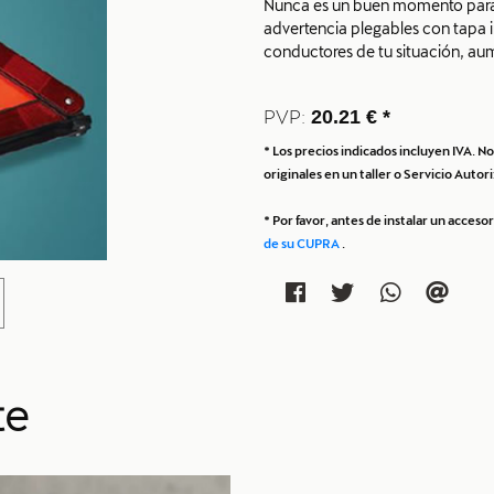
Nunca es un buen momento para 
advertencia plegables con tapa i
conductores de tu situación, aum
PVP:
20.21 € *
* Los precios indicados incluyen IVA. 
originales en un taller o Servicio Aut
* Por favor, antes de instalar un acces
de su CUPRA
.
te