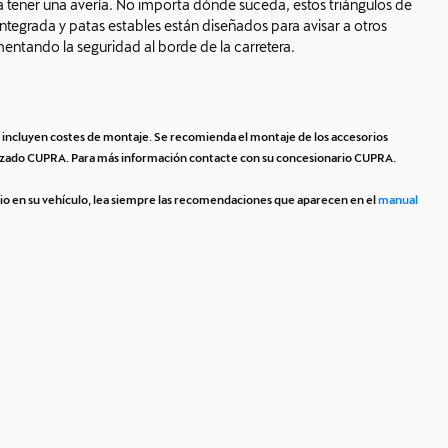
tener una avería. No importa dónde suceda, estos triángulos de
ntegrada y patas estables están diseñados para avisar a otros
entando la seguridad al borde de la carretera.
No incluyen costes de montaje. Se recomienda el montaje de los accesorios
orizado CUPRA. Para más información contacte con su concesionario CUPRA.
orio en su vehículo, lea siempre las recomendaciones que aparecen en el
manual