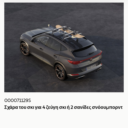
000071129S
Σχάρα του σκι για 4 ζεύγη σκι ή 2 σανίδες σνόουμπορντ