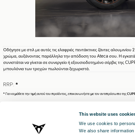
Οδήγησε με στιλ με αυτές τις ελαφριές πεντάκτινες ζάντες αλουμινίου 1
χρώμα, αυξάνοντας παράλληλα την απόδοση του Ateca σου. Η εγκατ
συνιστάται να γίνεται σε συνεργείο ή εξουσιοδοτημένο σέρβις της CUPR
μπουλόνια των τροχών πωλούνται ξεχωριστά.
RRP:
*
* Για να μάθετε την τιμή αυτού του προϊόντος, επικοινωνήστε με τον αντιπρόσωπο της CUP
* Παρακαλείσθε, πριν την εγκατάσταση οποιουδήποτε αξεσουάρ στο όχημά σας, να συμβου
εγχειρίδιο του
CUPRA σας
.
This website uses cookie
We use cookies to personal
We also share information 
8
/
8
/
2026