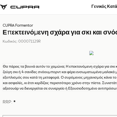
Γενικός Κατ
CUPRA Formentor
Επεκτεινόμενη σχάρα για σκι και σν
Κωδικός:
000071129R
Θα πάρεις τα βουνά αυτόν το χειμώνα; Η επεκτεινόμενη σχάρα για σκι 
ζεύγη σκι ή 4 σανίδες σνόουμπορντ και φέρει ενσωματωμένα μαλακά μα
εξοπλισμός σου κατά τη μεταφορά. Ο συρόμενος μηχανισμός κάνει τ
και ασφαλές, κι έτσι κερδίζεις περισσότερο χρόνο στην πίστα. Συνιστ
αξεσουάρ να διενεργείται σε συνεργείο ή Εξουσιοδοτημένο αντιπρόσ
RRP:
*