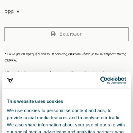
RRP:
*
Εκτύπωση
* Για να μάθετε την τιμή αυτού του προϊόντος, επικοινωνήστε με τον αντιπρόσωπο της
CUPRA.
* Παρακαλείσθε, πριν την εγκατάσταση οποιουδήποτε αξεσουάρ στο όχημά σας, να
συμβουλεύεστε πάντα τις συστάσεις που αναφέρονται στο εγχειρίδιο του
CUPRA σας
.
This website uses cookies
Επίσης ενδιαφέρουν
We use cookies to personalise content and ads, to
provide social media features and to analyse our traffic.
We also share information about your use of our site with
our social media, advertising and analytics partners who