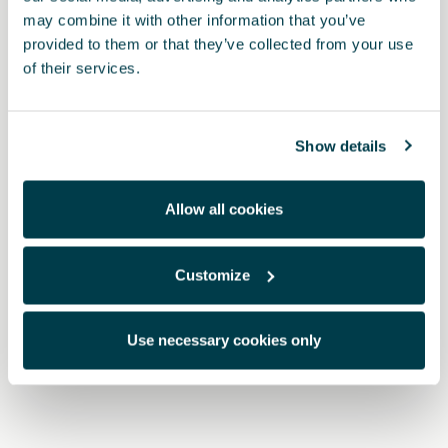
may combine it with other information that you’ve
provided to them or that they’ve collected from your use
of their services.
Show details
Allow all cookies
Customize
5FH863011L LOE
Εργοστασιακό πατάκι CUPRA (RHD)
Use necessary cookies only