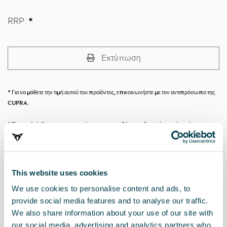
RRP:
*
Εκτύπωση
* Για να μάθετε την τιμή αυτού του προϊόντος, επικοινωνήστε με τον αντιπρόσωπο της
CUPRA.
* Παρακαλείσθε, πριν την εγκατάσταση οποιουδήποτε αξεσουάρ στο όχημά σας, να
συμβουλεύεστε πάντα τις συστάσεις που αναφέρονται στο εγχειρίδιο του
CUPRA σας
.
This website uses cookies
Επίσης ενδιαφέρουν
We use cookies to personalise content and ads, to
provide social media features and to analyse our traffic.
We also share information about your use of our site with
our social media, advertising and analytics partners who