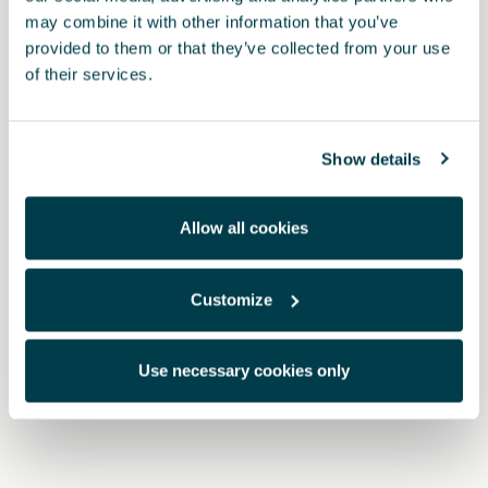
may combine it with other information that you’ve
provided to them or that they’ve collected from your use
of their services.
Show details
Allow all cookies
Customize
5FH863011L LOE
Εργοστασιακό πατάκι CUPRA (RHD)
Use necessary cookies only