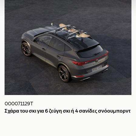
000071129T
Σχάρα του σκι για 6 ζεύγη σκι ή 4 σανίδες σνόουμπορντ