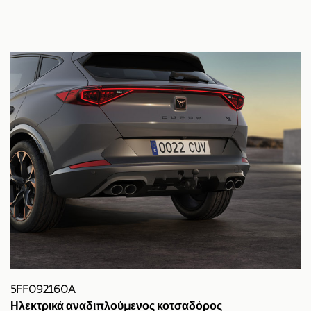
5FF092160A
Ηλεκτρικά αναδιπλούμενος κοτσαδόρος