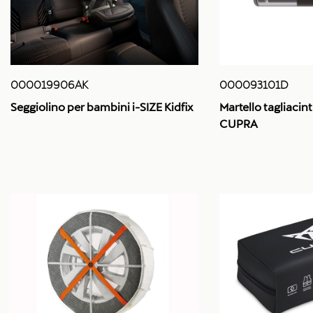
000019906AK
000093101D
Seggiolino per bambini i-SIZE Kidfix
Martello tagliaci
CUPRA