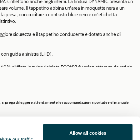
A si riflettono anche negli interni. La finitura DYNAMIC presenta un
eare volume. Il tappetino abbina un’area in moquette nera a un
 la presa, con cuciture a contrasto blu e nero e un’etichetta
stintivo.
aggiore sicurezza e il tappetino conducente è dotato anche di
 con guida a sinistra (LHD).
40% di filato in nylon riciclato ECONYL® (nylon ottenuto da reti da
venienti da tappetini usati).
 MHEV.
rio, si prega di leggere attentamente le raccomandazioni riportate nel manuale
Allow all cookies
yse our traffic.