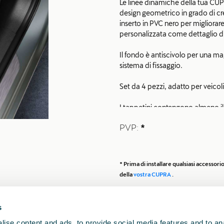
Le linee dinamiche della tua CUPR
design geometrico in grado di cr
inserto in PVC nero per migliorare
personalizzata come dettaglio di
Il fondo è antiscivolo per una m
sistema di fissaggio.
Set da 4 pezzi, adatto per veicoli
I tappetini contengono almeno il 
pesca dismesse e fibre tessili pro
PVP:
*
Non compatibile con le versioni
* Prima di installare qualsiasi accesso
della
vostra CUPRA
.
s
ise content and ads, to provide social media features and to anal