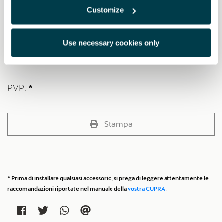
Customize
Set da 4 pezzi, adatto per veicoli con guida a sinistra (LHD).
I tappetini contengono almeno il 40% di filato in nylon riciclato
Use necessary cookies only
ECONYL® (nylon ottenuto da reti da pesca dismesse e fibre tessili
provenienti da tappetini usati).
PVP:
*
Stampa
* Prima di installare qualsiasi accessorio, si prega di leggere attentamente le
raccomandazioni riportate nel manuale della
vostra CUPRA
.