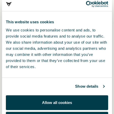
This website uses cookies
We use cookies to personalise content and ads, to
provide social media features and to analyse our traffic.
We also share information about your use of our site with
our social media, advertising and analytics partners who
may combine it with other information that you’ve
provided to them or that they’ve collected from your use
Prodotto
of their services.
Nella versione MHEV, la finitura DYNAMIC presenta un design
originale con grafiche esclusive. Le cuciture blu e nere su un
inserto in PVC, studiato per migliorare la presa, creano volumi che
Show details
donano un tocco audace. Il tappetino integra inoltre una zona in
moquette con un’etichetta personalizzata.
Allow all cookies
Il fondo è antiscivolo per una maggiore sicurezza e il tappetino
conducente è dotato anche di sistema di fissaggio.