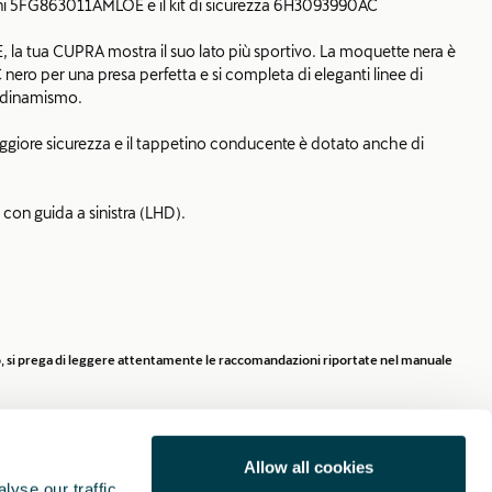
ni 5FG863011AMLOE e il kit di sicurezza 6H3093990AC
, la tua CUPRA mostra il suo lato più sportivo. La moquette nera è
VC nero per una presa perfetta e si completa di eleganti linee di
 dinamismo.
aggiore sicurezza e il tappetino conducente è dotato anche di
 con guida a sinistra (LHD).
40% di filato in nylon riciclato ECONYL® (nylon ottenuto da reti da
venienti da tappetini usati).
 MHEV.
rio, si prega di leggere attentamente le raccomandazioni riportate nel manuale
 tranquillità grazie al kit di emergenza che comprende un mini
et catarifrangente e un kit di pronto soccorso grande. Facilmente
sa in similpelle.
Allow all cookies
yse our traffic.