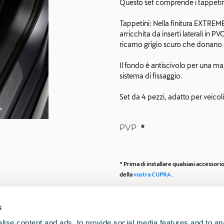
Questo set comprende i tappeti
Tappetini: Nella finitura EXTREME
arricchita da inserti laterali in P
ricamo grigio scuro che donano
Il fondo è antiscivolo per una m
sistema di fissaggio.
Set da 4 pezzi, adatto per veicoli
I tappetini contengono almeno il 
PVP:
*
pesca dismesse e fibre tessili pro
Non compatibile con le versioni
* Prima di installare qualsiasi accesso
Kit di sicurezza: Viaggia in tutta
della
vostra CUPRA
.
triangolo di segnalazione, un gil
trasportabile in una resistente bor
s
ise content and ads, to provide social media features and to anal