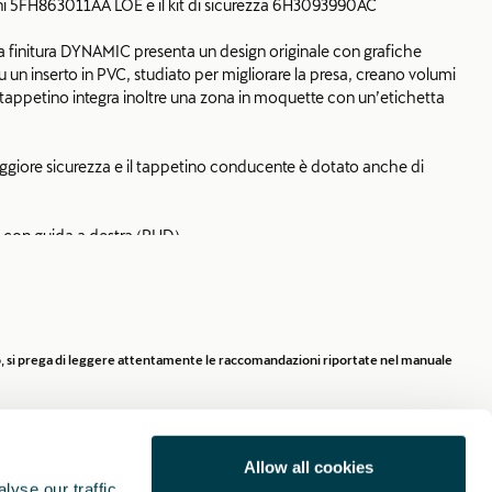
i 5FH863011AA LOE e il kit di sicurezza 6H3093990AC
la finitura DYNAMIC presenta un design originale con grafiche
su un inserto in PVC, studiato per migliorare la presa, creano volumi
tappetino integra inoltre una zona in moquette con un’etichetta
aggiore sicurezza e il tappetino conducente è dotato anche di
i con guida a destra (RHD).
40% di filato in nylon riciclato ECONYL® (nylon ottenuto da reti da
venienti da tappetini usati).
 tranquillità grazie al kit di emergenza che comprende un mini
rio, si prega di leggere attentamente le raccomandazioni riportate nel manuale
et catarifrangente e un kit di pronto soccorso grande. Facilmente
sa in similpelle.
Allow all cookies
yse our traffic.