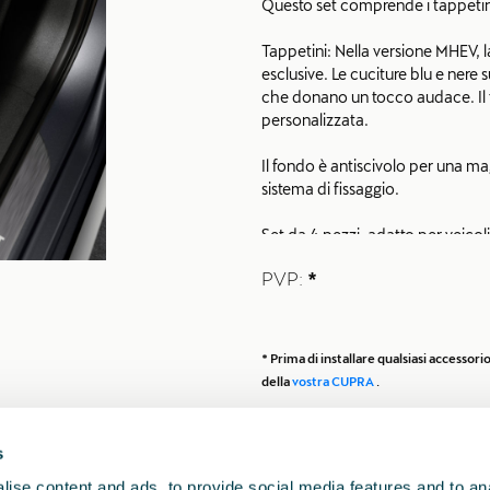
Questo set comprende i tappetin
Tappetini: Nella versione MHEV, 
esclusive. Le cuciture blu e nere 
che donano un tocco audace. Il 
personalizzata.
Il fondo è antiscivolo per una m
sistema di fissaggio.
Set da 4 pezzi, adatto per veicol
PVP:
*
I tappetini contengono almeno il 
pesca dismesse e fibre tessili pro
Kit di sicurezza: Viaggia in tutta
* Prima di installare qualsiasi accesso
triangolo di segnalazione, un gil
della
vostra CUPRA
.
trasportabile in una resistente bor
s
ise content and ads, to provide social media features and to anal