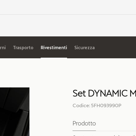
rni
Trasporto
Rivestimenti
Sicurezza
Set DYNAMIC MH
Codice: 5FH093990P
Prodotto