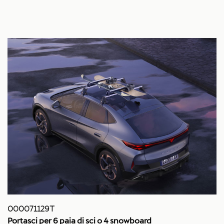
000071129T
Portasci per 6 paia di sci o 4 snowboard