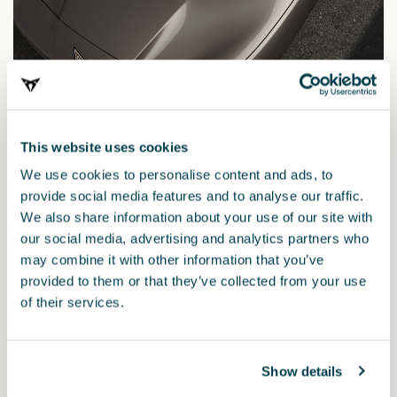
This website uses cookies
We use cookies to personalise content and ads, to
Prodotto
provide social media features and to analyse our traffic.
We also share information about your use of our site with
Matita di ritocco a due strati per vernice nel colore ATACAMA
our social media, advertising and analytics partners who
DESERT. Ripara rapidamente e facilmente piccoli danni alla
may combine it with other information that you’ve
vernice della carrozzeria del veicolo.
provided to them or that they’ve collected from your use
of their services.
Le matite di ritocco originali di CUPRA garantiscono lo stesso
colore, brillantezza e resistenza che caratterizzano la vernice
originale del veicolo. Ti basterà pulire l’area da riparare, agitare la
penna per 2 minuti e applicarla con attenzione sull'area graffiata
Show details
fino a coprire i graffi.