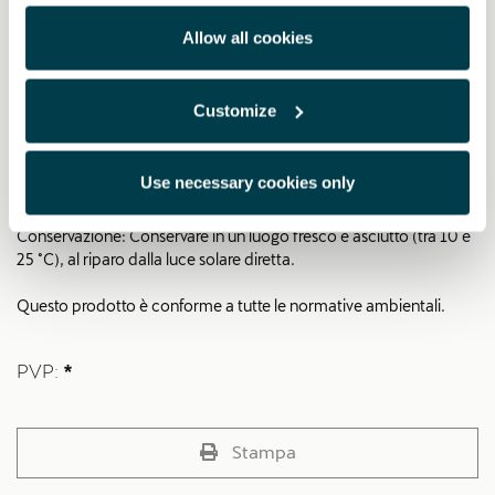
Colore: ATACAMA DESERT
Allow all cookies
Istruzioni per l’uso: vernice a due strati. Si consiglia di effettuare
una prova preventiva su un supporto separato, poiché il colore
può variare rispetto all’originale a causa di vari fattori:
Customize
invecchiamento del colore della carrozzeria, modalità di
verniciatura o diverse varianti dello stesso codice. Prima
dell’applicazione, rivedere le istruzioni per l’uso.
Use necessary cookies only
Comprende: 1 matita per ritocco da 12 ml.
Conservazione: Conservare in un luogo fresco e asciutto (tra 10 e
25 °C), al riparo dalla luce solare diretta.
Questo prodotto è conforme a tutte le normative ambientali.
PVP:
*
Stampa