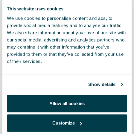
This website uses cookies
We use cookies to personalise content and ads, to
provide social media features and to analyse our traffic.
We also share information about your use of our site with
our social media, advertising and analytics partners who
may combine it with other information that you’ve
provided to them or that they’ve collected from your use
of their services.
Prodotto
Mantieni la tua CUPRA in perfette condizioni con il kit di pulizia e
Show details
manutenzione. Il kit comprende:
- spray detergente per cruscotti;
Allow all cookies
- spray detergente per gli interni;
- spray elimina-insetti;
- spugna per la carrozzeria;
- panno in microfibra.
Customize