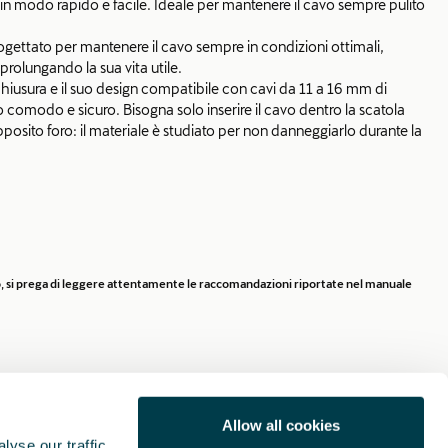
ica in modo rapido e facile. Ideale per mantenere il cavo sempre pulito
rogettato per mantenere il cavo sempre in condizioni ottimali,
rolungando la sua vita utile.
chiusura e il suo design compatibile con cavi da 11 a 16 mm di
 comodo e sicuro. Bisogna solo inserire il cavo dentro la scatola
posito foro: il materiale è studiato per non danneggiarlo durante la
rio, si prega di leggere attentamente le raccomandazioni riportate nel manuale
Allow all cookies
yse our traffic.