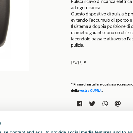
Pulisci il cavo di ricarica elettr
ad ogni ricarica.
Questo dispositivo di pulizia è p
evitando l’accumulo di sporco e p
Il sistema a doppia posizione di 
diametro garantiscono un utilizzo
facendolo passare attraverso l’ap
pulizia.
PVP:
*
* Prima di installare qualsiasi accesso
della
vostra CUPRA
.
s
ise content and ads, to provide social media features and to anal