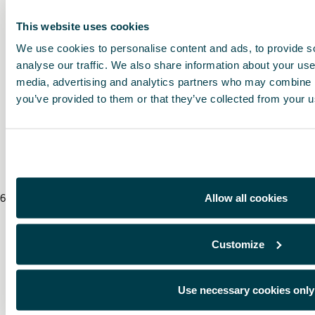
Ver lista de deseos
This website uses cookies
We use cookies to personalise content and ads, to provide s
Imprimir
analyse our traffic. We also share information about your use 
media, advertising and analytics partners who may combine it
you’ve provided to them or that they’ve collected from your us
* Para conocer el precio de este producto, contacte con su concesionaria CUPRA.
* Por favor, antes de instalar un accesorio en su vehículo, lea siempre las recome
CUPRA
.
Allow all cookies
6
/
8
/
2026
Customize
Use necessary cookies only