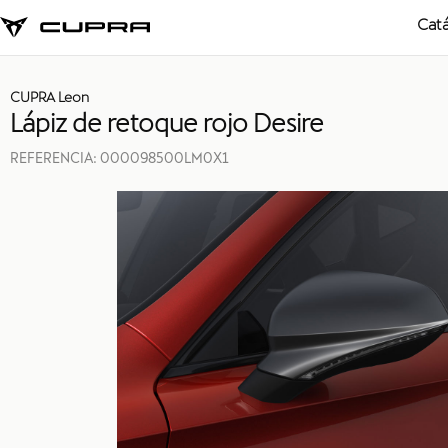
Cat
CUPRA Leon
Lápiz de retoque rojo Desire
REFERENCIA:
000098500LM0X1