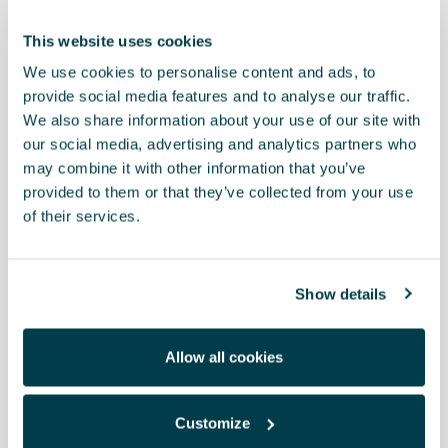
This website uses cookies
We use cookies to personalise content and ads, to
provide social media features and to analyse our traffic.
We also share information about your use of our site with
our social media, advertising and analytics partners who
may combine it with other information that you’ve
provided to them or that they’ve collected from your use
Producto
of their services.
Spray y bayeta de microfibra para la limpieza y cuidado de
pinturas mate y pinturas del interior no porosas. Permite eliminar
Show details
de forma rápida y segura la suciedad provocada por el tráfico
rodado, polvo, restos de insectos y pájaros, resina de árboles,
aceites, grasas (huellas dactilares) y plástico.
Allow all cookies
PVP:
$ 570.00 *
Customize