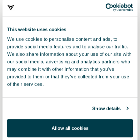
This website uses cookies
We use cookies to personalise content and ads, to
provide social media features and to analyse our traffic.
We also share information about your use of our site with
our social media, advertising and analytics partners who
Producto
Documentos
may combine it with other information that you’ve
provided to them or that they’ve collected from your use
Además de realzar la estética deportiva de tu CUPRA, los pedales
of their services.
de aluminio oscuro tienen una capa de goma que ofrece agarre
adicional y aumenta la sensación de conducción deportiva. Se
recomienda el montaje de los accesorios originales en un taller o
Servicio Autorizado CUPRA.
Show details
Importante: No incluye apoya pies.
Allow all cookies
Información adicional: la referencia del apoya pies es 5FA071750