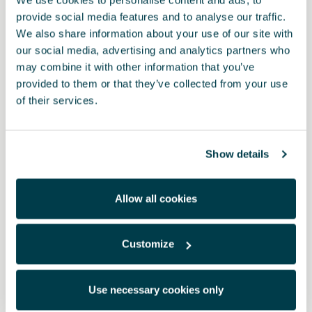
Imprimir
provide social media features and to analyse our traffic.
We also share information about your use of our site with
our social media, advertising and analytics partners who
* Antes de instalar um acessório no seu veículo, leia sempre as
may combine it with other information that you’ve
recomendações que constam
do manual do seu CUPRA
.
provided to them or that they’ve collected from your use
of their services.
Pode também interessar-lhe
Show details
Allow all cookies
Customize
Use necessary cookies only