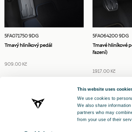
5FA064200 9DG
5FA071750 9DG
Tmavé hliníkové p
Tmavý hliníkový pedál
řazení)
909.00 Kč
1917.00 Kč
This website uses cookie
We use cookies to personal
We also share information 
partners who may combine i
from your use of their serv