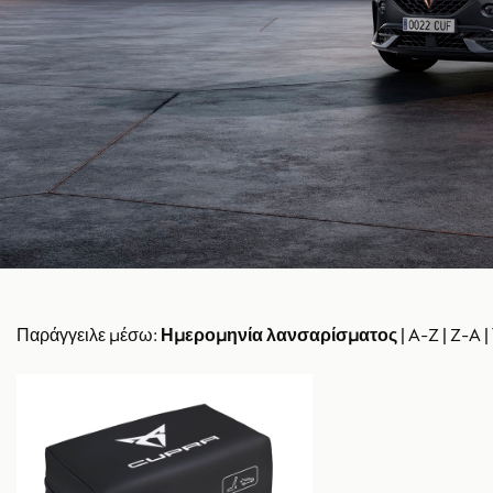
Παράγγειλε μέσω:
Ημερομηνία λανσαρίσματος
|
A-Z
|
Z-A
|