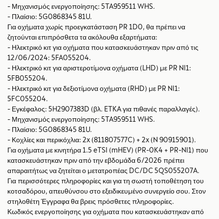
- Μηχανισμός ενεργοποίησης: 5TA959511 WHS.
- Πλαίσιο: 5G0868345 81U.
Για οχήματα χωρίς προεγκατάσταση PR 1D0, θα πρέπει να
ζητούνται επιπρόσθετα τα ακόλουθα εξαρτήματα:
- Ηλεκτρικό κιτ για οχήματα που κατασκευάστηκαν πριν από τις
12/06/2024: 5FA055204.
- Ηλεκτρικό κιτ για αριστεροτίμονα οχήματα (LHD) με PR NI1:
5FB055204.
- Ηλεκτρικό κιτ για δεξιοτίμονα οχήματα (RHD) με PR NI1:
5FC055204.
- Εγκέφαλος: 5H2907383D (βλ. ETKA για πιθανές παραλλαγές).
- Μηχανισμός ενεργοποίησης: 5TA959511 WHS.
- Πλαίσιο: 5G0868345 81U.
- Κοχλίες και περικόχλια: 2x (811807577C) + 2x (N 90915901).
Για οχήματα με κινητήρα 1.5 eTSI (mHEV) (PR-0K4 + PR-NI1) που
κατασκευάστηκαν πριν από την εβδομάδα 6/2026 πρέπει
απαραιτήτως να ζητείται ο μετατροπέας DC/DC 5QS055207A.
Για περισσότερες πληροφορίες και για τη σωστή τοποθέτηση του
κοτσαδόρου, απευθύνσου στο εξειδικευμένο συνεργείο σου. Στον
στηλοθέτη Έγγραφα θα βρεις πρόσθετες πληροφορίες.
Κωδικός ενεργοποίησης για οχήματα που κατασκευάστηκαν από