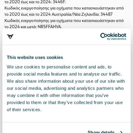
το 2020 έως και το 2024: 3446F.
Κωδικός ενεργοποίησης για οχήματα που κατασκευάστηκαν από
το 2020 έως και το 2024 Αυστραλία/Νέα Ζηλανδία: 34487
Κωδικός ενεργοποίησης για οχήματα που κατασκευάστηκαν από
το 2024 και μετά: NR5FFAHVA.
Κωδικός ενεργοποίησης για οχήματα που κατασκευάστηκαν από
το 2024 και μετά Αυστραλία/Νέα Ζηλανδία: AUSS4210371E.
RRP:
*
This website uses cookies
We use cookies to personalise content and ads, to
provide social media features and to analyse our traffic.
Εκτύπωση
We also share information about your use of our site with
our social media, advertising and analytics partners who
may combine it with other information that you’ve
* Για να μάθετε την τιμή αυτού του προϊόντος, επικοινωνήστε με τον αντιπρόσωπο της
provided to them or that they’ve collected from your use
CUPRA.
of their services.
* Παρακαλείσθε, πριν την εγκατάσταση οποιουδήποτε αξεσουάρ στο όχημά σας, να
συμβουλεύεστε πάντα τις συστάσεις που αναφέρονται στο εγχειρίδιο του
CUPRA σας
.
Show details