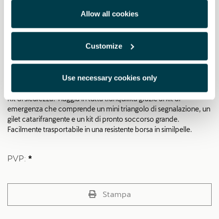
Allow all cookies
Il fondo è antiscivolo per una maggiore sicurezza e il tappetino
conducente è dotato anche di sistema di fissaggio. Set da 4
pezzi, adatto per veicoli con guida a sinistra (LHD).
Customize
I tappetini contengono almeno il 40% di filato in nylon riciclato
ECONYL® (nylon ottenuto da reti da pesca dismesse e fibre tessili
provenienti da tappetini usati).
Use necessary cookies only
Kit di sicurezza: Viaggia in tutta tranquillità grazie al kit di
emergenza che comprende un mini triangolo di segnalazione, un
gilet catarifrangente e un kit di pronto soccorso grande.
Facilmente trasportabile in una resistente borsa in similpelle.
PVP:
*
Stampa