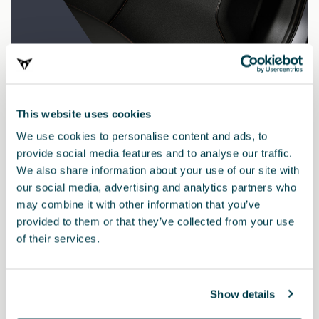
This website uses cookies
We use cookies to personalise content and ads, to
provide social media features and to analyse our traffic.
We also share information about your use of our site with
Prodotto
our social media, advertising and analytics partners who
may combine it with other information that you’ve
Questo set comprende i tappetini 5FG863011APLOE e il kit di
provided to them or that they’ve collected from your use
sicurezza 6H3093990AC
of their services.
Tappetini: Il design della tua CUPRA è pensato per essere
irresistibile già dal primo sguardo. La finitura “PROGRESSIVE
DESIGN” presenta un taglio semplice ed elegante che combina
Show details
diverse texture di grigio, moquette e PVC. Il tappetino è realizzato
con materiali di alta qualità, tra cui il nylon riciclato Econyl®.