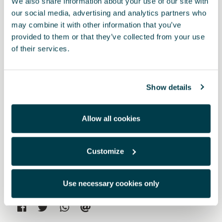
We also share information about your use of our site with
our social media, advertising and analytics partners who
PVP:
$ 900.00 *
may combine it with other information that you’ve
provided to them or that they’ve collected from your use
of their services.
Añadir a lista de deseos
Ver lista de deseos
Show details
Imprimir
Allow all cookies
* Los precios indicados incluyen impuestos y no incluyen los costes de
Customize
montaje, para más información contacte con su concesionario CUPRA.
* Por favor, antes de instalar un accesorio en su vehículo, lea siempre las
Use necessary cookies only
recomendaciones que aparecen en el
manual de su CUPRA
.