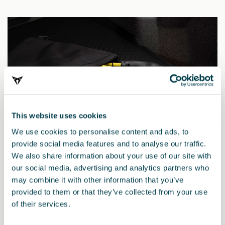
This website uses cookies
We use cookies to personalise content and ads, to
provide social media features and to analyse our traffic.
We also share information about your use of our site with
our social media, advertising and analytics partners who
may combine it with other information that you’ve
000054412BD
provided to them or that they’ve collected from your use
Komplet električnih polnilnih kablov Mode 3 (javne
of their services.
polnilnice) 230/400 V 3NAC, največ 13,8 kW