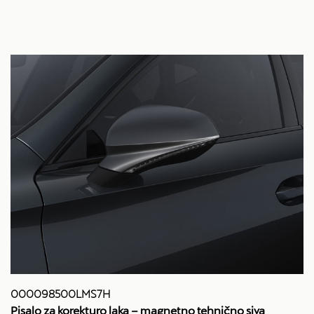
000098500LMS7H
Pisalo za korekturo laka – magnetno tehnično siva