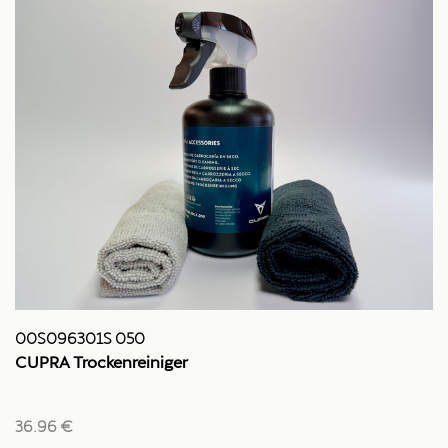
00S096301S 050
CUPRA Trockenreiniger
36.96 €