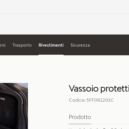
rni
Trasporto
Rivestimenti
Sicurezza
Vassoio protett
Codice: 5FF061201C
Prodotto