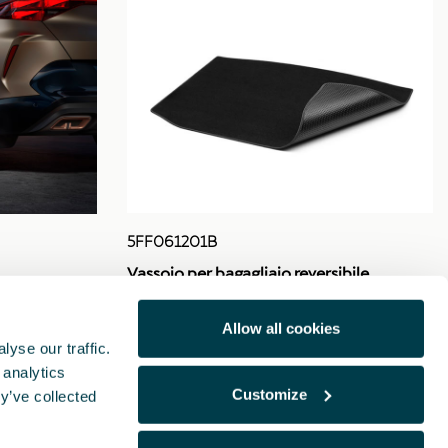
5FF061201B
Vassoio per bagagliaio reversibile
Allow all cookies
yse our traffic.
 analytics
Customize
y’ve collected