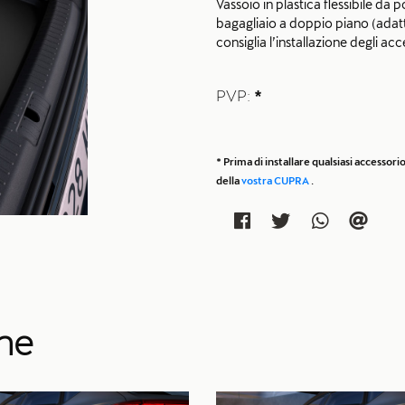
Vassoio in plastica flessibile da 
bagagliaio a doppio piano (adatto
consiglia l’installazione degli ac
PVP:
*
* Prima di installare qualsiasi accesso
della
vostra CUPRA
.
che